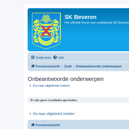
SK Beveren
Het officiële forum van voetbalclub SK Bevere
Snelle links
V&A
Forumoverzicht
Zoek
Onbeantwoorde onderwerpen
Onbeantwoorde onderwerpen
Ga naar uitgebreid zoeken
Er zijn geen resultaten gevonden.
Ga naar uitgebreid zoeken
Forumoverzicht