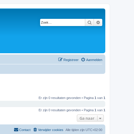
Zoek
Uitgebreid zoeken
Registreer
Aanmelden
Er zijn 0 resultaten gevonden • Pagina
1
van
1
Er zijn 0 resultaten gevonden • Pagina
1
van
1
Ga naar
Contact
Verwijder cookies
Alle tijden zijn
UTC+02:00