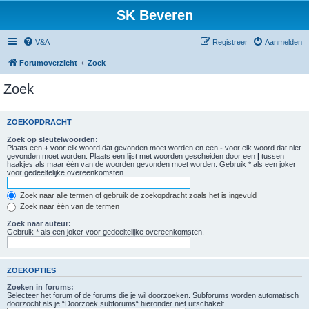
SK Beveren
V&A
Registreer
Aanmelden
Forumoverzicht
Zoek
Zoek
ZOEKOPDRACHT
Zoek op sleutelwoorden:
Plaats een
+
voor elk woord dat gevonden moet worden en een
-
voor elk woord dat niet
gevonden moet worden. Plaats een lijst met woorden gescheiden door een
|
tussen
haakjes als maar één van de woorden gevonden moet worden. Gebruik * als een joker
voor gedeeltelijke overeenkomsten.
Zoek naar alle termen of gebruik de zoekopdracht zoals het is ingevuld
Zoek naar één van de termen
Zoek naar auteur:
Gebruik * als een joker voor gedeeltelijke overeenkomsten.
ZOEKOPTIES
Zoeken in forums:
Selecteer het forum of de forums die je wil doorzoeken. Subforums worden automatisch
doorzocht als je “Doorzoek subforums“ hieronder niet uitschakelt.