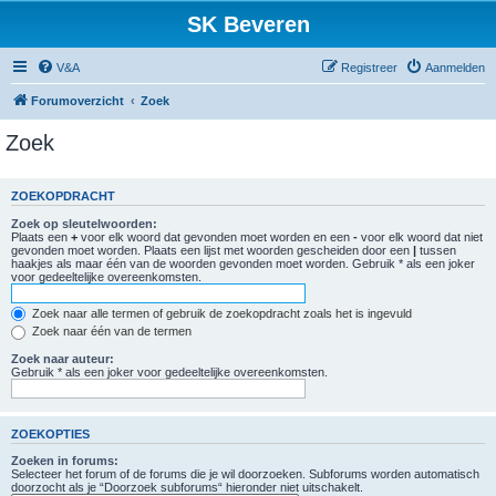
SK Beveren
V&A
Registreer
Aanmelden
Forumoverzicht
Zoek
Zoek
ZOEKOPDRACHT
Zoek op sleutelwoorden:
Plaats een
+
voor elk woord dat gevonden moet worden en een
-
voor elk woord dat niet
gevonden moet worden. Plaats een lijst met woorden gescheiden door een
|
tussen
haakjes als maar één van de woorden gevonden moet worden. Gebruik * als een joker
voor gedeeltelijke overeenkomsten.
Zoek naar alle termen of gebruik de zoekopdracht zoals het is ingevuld
Zoek naar één van de termen
Zoek naar auteur:
Gebruik * als een joker voor gedeeltelijke overeenkomsten.
ZOEKOPTIES
Zoeken in forums:
Selecteer het forum of de forums die je wil doorzoeken. Subforums worden automatisch
doorzocht als je “Doorzoek subforums“ hieronder niet uitschakelt.