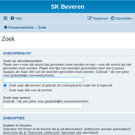
SK Beveren
V&A
Registreer
Aanmelden
Forumoverzicht
Zoek
Zoek
ZOEKOPDRACHT
Zoek op sleutelwoorden:
Plaats een
+
voor elk woord dat gevonden moet worden en een
-
voor elk woord dat niet
gevonden moet worden. Plaats een lijst met woorden gescheiden door een
|
tussen
haakjes als maar één van de woorden gevonden moet worden. Gebruik * als een joker
voor gedeeltelijke overeenkomsten.
Zoek naar alle termen of gebruik de zoekopdracht zoals het is ingevuld
Zoek naar één van de termen
Zoek naar auteur:
Gebruik * als een joker voor gedeeltelijke overeenkomsten.
ZOEKOPTIES
Zoeken in forums:
Selecteer het forum of de forums die je wil doorzoeken. Subforums worden automatisch
doorzocht als je “Doorzoek subforums“ hieronder niet uitschakelt.