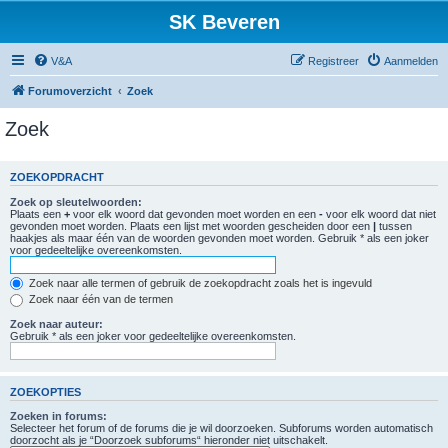
SK Beveren
V&A
Registreer
Aanmelden
Forumoverzicht
Zoek
Zoek
ZOEKOPDRACHT
Zoek op sleutelwoorden:
Plaats een
+
voor elk woord dat gevonden moet worden en een
-
voor elk woord dat niet
gevonden moet worden. Plaats een lijst met woorden gescheiden door een
|
tussen
haakjes als maar één van de woorden gevonden moet worden. Gebruik * als een joker
voor gedeeltelijke overeenkomsten.
Zoek naar alle termen of gebruik de zoekopdracht zoals het is ingevuld
Zoek naar één van de termen
Zoek naar auteur:
Gebruik * als een joker voor gedeeltelijke overeenkomsten.
ZOEKOPTIES
Zoeken in forums:
Selecteer het forum of de forums die je wil doorzoeken. Subforums worden automatisch
doorzocht als je “Doorzoek subforums“ hieronder niet uitschakelt.