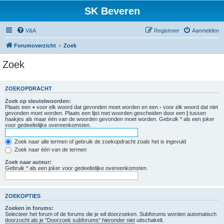
SK Beveren
V&A
Registreer
Aanmelden
Forumoverzicht
Zoek
Zoek
ZOEKOPDRACHT
Zoek op sleutelwoorden:
Plaats een
+
voor elk woord dat gevonden moet worden en een
-
voor elk woord dat niet
gevonden moet worden. Plaats een lijst met woorden gescheiden door een
|
tussen
haakjes als maar één van de woorden gevonden moet worden. Gebruik * als een joker
voor gedeeltelijke overeenkomsten.
Zoek naar alle termen of gebruik de zoekopdracht zoals het is ingevuld
Zoek naar één van de termen
Zoek naar auteur:
Gebruik * als een joker voor gedeeltelijke overeenkomsten.
ZOEKOPTIES
Zoeken in forums:
Selecteer het forum of de forums die je wil doorzoeken. Subforums worden automatisch
doorzocht als je “Doorzoek subforums“ hieronder niet uitschakelt.