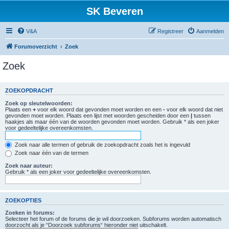
SK Beveren
V&A
Registreer
Aanmelden
Forumoverzicht
Zoek
Zoek
ZOEKOPDRACHT
Zoek op sleutelwoorden:
Plaats een
+
voor elk woord dat gevonden moet worden en een
-
voor elk woord dat niet
gevonden moet worden. Plaats een lijst met woorden gescheiden door een
|
tussen
haakjes als maar één van de woorden gevonden moet worden. Gebruik * als een joker
voor gedeeltelijke overeenkomsten.
Zoek naar alle termen of gebruik de zoekopdracht zoals het is ingevuld
Zoek naar één van de termen
Zoek naar auteur:
Gebruik * als een joker voor gedeeltelijke overeenkomsten.
ZOEKOPTIES
Zoeken in forums:
Selecteer het forum of de forums die je wil doorzoeken. Subforums worden automatisch
doorzocht als je “Doorzoek subforums“ hieronder niet uitschakelt.