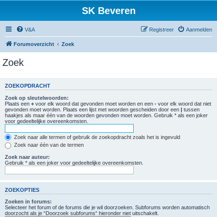
SK Beveren
V&A
Registreer
Aanmelden
Forumoverzicht
Zoek
Zoek
ZOEKOPDRACHT
Zoek op sleutelwoorden:
Plaats een
+
voor elk woord dat gevonden moet worden en een
-
voor elk woord dat niet
gevonden moet worden. Plaats een lijst met woorden gescheiden door een
|
tussen
haakjes als maar één van de woorden gevonden moet worden. Gebruik * als een joker
voor gedeeltelijke overeenkomsten.
Zoek naar alle termen of gebruik de zoekopdracht zoals het is ingevuld
Zoek naar één van de termen
Zoek naar auteur:
Gebruik * als een joker voor gedeeltelijke overeenkomsten.
ZOEKOPTIES
Zoeken in forums:
Selecteer het forum of de forums die je wil doorzoeken. Subforums worden automatisch
doorzocht als je “Doorzoek subforums“ hieronder niet uitschakelt.