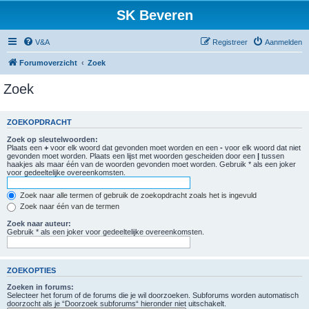
SK Beveren
V&A
Registreer
Aanmelden
Forumoverzicht
Zoek
Zoek
ZOEKOPDRACHT
Zoek op sleutelwoorden:
Plaats een
+
voor elk woord dat gevonden moet worden en een
-
voor elk woord dat niet
gevonden moet worden. Plaats een lijst met woorden gescheiden door een
|
tussen
haakjes als maar één van de woorden gevonden moet worden. Gebruik * als een joker
voor gedeeltelijke overeenkomsten.
Zoek naar alle termen of gebruik de zoekopdracht zoals het is ingevuld
Zoek naar één van de termen
Zoek naar auteur:
Gebruik * als een joker voor gedeeltelijke overeenkomsten.
ZOEKOPTIES
Zoeken in forums:
Selecteer het forum of de forums die je wil doorzoeken. Subforums worden automatisch
doorzocht als je “Doorzoek subforums“ hieronder niet uitschakelt.