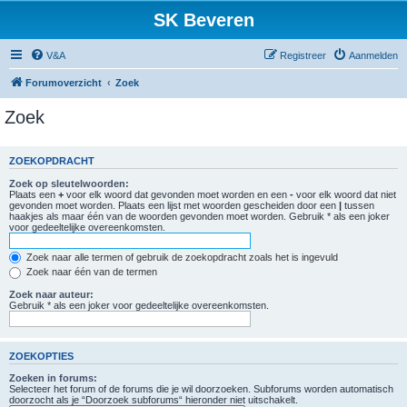
SK Beveren
V&A
Registreer
Aanmelden
Forumoverzicht
Zoek
Zoek
ZOEKOPDRACHT
Zoek op sleutelwoorden:
Plaats een
+
voor elk woord dat gevonden moet worden en een
-
voor elk woord dat niet
gevonden moet worden. Plaats een lijst met woorden gescheiden door een
|
tussen
haakjes als maar één van de woorden gevonden moet worden. Gebruik * als een joker
voor gedeeltelijke overeenkomsten.
Zoek naar alle termen of gebruik de zoekopdracht zoals het is ingevuld
Zoek naar één van de termen
Zoek naar auteur:
Gebruik * als een joker voor gedeeltelijke overeenkomsten.
ZOEKOPTIES
Zoeken in forums:
Selecteer het forum of de forums die je wil doorzoeken. Subforums worden automatisch
doorzocht als je “Doorzoek subforums“ hieronder niet uitschakelt.