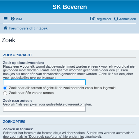
SK Beveren
V&A
Registreer
Aanmelden
Forumoverzicht
Zoek
Zoek
ZOEKOPDRACHT
Zoek op sleutelwoorden:
Plaats een
+
voor elk woord dat gevonden moet worden en een
-
voor elk woord dat niet
gevonden moet worden. Plaats een lijst met woorden gescheiden door een
|
tussen
haakjes als maar één van de woorden gevonden moet worden. Gebruik * als een joker
voor gedeeltelijke overeenkomsten.
Zoek naar alle termen of gebruik de zoekopdracht zoals het is ingevuld
Zoek naar één van de termen
Zoek naar auteur:
Gebruik * als een joker voor gedeeltelijke overeenkomsten.
ZOEKOPTIES
Zoeken in forums:
Selecteer het forum of de forums die je wil doorzoeken. Subforums worden automatisch
doorzocht als je “Doorzoek subforums“ hieronder niet uitschakelt.