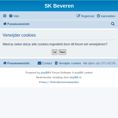
SK Beveren
V&A
Registreer
Aanmelden
Z
Forumoverzicht
o
Verwijder cookies
e
k
Weet je zeker dat je alle cookies ingesteld door dit forum wil verwijderen?
Forumoverzicht
Contact
Verwijder cookies
Alle tijden zijn
UTC+02:00
Powered by
phpBB
® Forum Software © phpBB Limited
Nederlandse vertaling door
phpBB.nl
.
Privacy
|
Gebruikersvoorwaarden