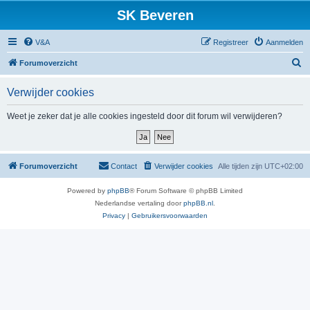
SK Beveren
V&A
Registreer
Aanmelden
Z
Forumoverzicht
o
Verwijder cookies
e
k
Weet je zeker dat je alle cookies ingesteld door dit forum wil verwijderen?
Forumoverzicht
Contact
Verwijder cookies
Alle tijden zijn
UTC+02:00
Powered by
phpBB
® Forum Software © phpBB Limited
Nederlandse vertaling door
phpBB.nl
.
Privacy
|
Gebruikersvoorwaarden