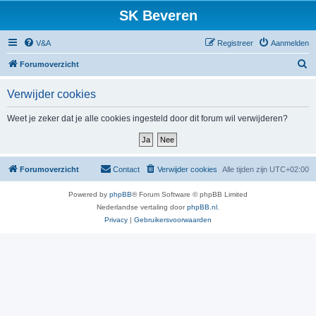
SK Beveren
V&A
Registreer
Aanmelden
Z
Forumoverzicht
o
Verwijder cookies
e
k
Weet je zeker dat je alle cookies ingesteld door dit forum wil verwijderen?
Forumoverzicht
Contact
Verwijder cookies
Alle tijden zijn
UTC+02:00
Powered by
phpBB
® Forum Software © phpBB Limited
Nederlandse vertaling door
phpBB.nl
.
Privacy
|
Gebruikersvoorwaarden