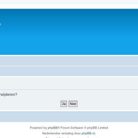
n
erwijderen?
Powered by
phpBB
® Forum Software © phpBB Limited
Nederlandse vertaling door
phpBB.nl
.