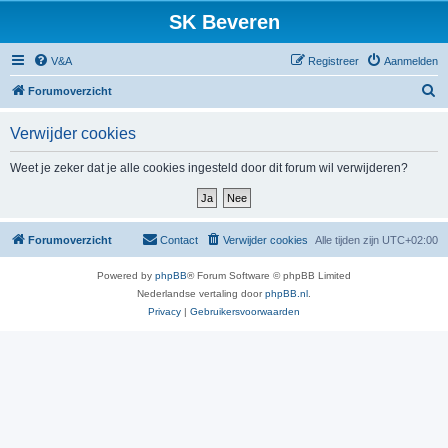
SK Beveren
V&A
Registreer
Aanmelden
Z
Forumoverzicht
o
Verwijder cookies
e
k
Weet je zeker dat je alle cookies ingesteld door dit forum wil verwijderen?
Forumoverzicht
Contact
Verwijder cookies
Alle tijden zijn
UTC+02:00
Powered by
phpBB
® Forum Software © phpBB Limited
Nederlandse vertaling door
phpBB.nl
.
Privacy
|
Gebruikersvoorwaarden