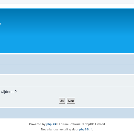
n
erwijderen?
Powered by
phpBB
® Forum Software © phpBB Limited
Nederlandse vertaling door
phpBB.nl
.