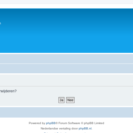
n
erwijderen?
Powered by
phpBB
® Forum Software © phpBB Limited
Nederlandse vertaling door
phpBB.nl
.