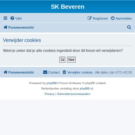
SK Beveren
V&A
Registreer
Aanmelden
Z
Forumoverzicht
o
Verwijder cookies
e
k
Weet je zeker dat je alle cookies ingesteld door dit forum wil verwijderen?
Forumoverzicht
Contact
Verwijder cookies
Alle tijden zijn
UTC+02:00
Powered by
phpBB
® Forum Software © phpBB Limited
Nederlandse vertaling door
phpBB.nl
.
Privacy
|
Gebruikersvoorwaarden