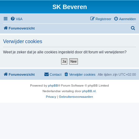
SK Beveren
V&A
Registreer
Aanmelden
Z
Forumoverzicht
o
Verwijder cookies
e
k
Weet je zeker dat je alle cookies ingesteld door dit forum wil verwijderen?
Forumoverzicht
Contact
Verwijder cookies
Alle tijden zijn
UTC+02:00
Powered by
phpBB
® Forum Software © phpBB Limited
Nederlandse vertaling door
phpBB.nl
.
Privacy
|
Gebruikersvoorwaarden