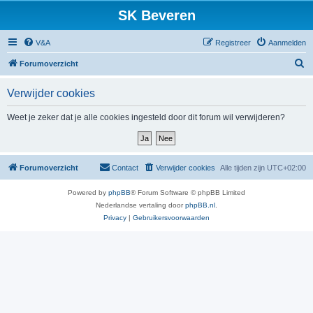
SK Beveren
V&A
Registreer
Aanmelden
Z
Forumoverzicht
o
Verwijder cookies
e
k
Weet je zeker dat je alle cookies ingesteld door dit forum wil verwijderen?
Forumoverzicht
Contact
Verwijder cookies
Alle tijden zijn
UTC+02:00
Powered by
phpBB
® Forum Software © phpBB Limited
Nederlandse vertaling door
phpBB.nl
.
Privacy
|
Gebruikersvoorwaarden