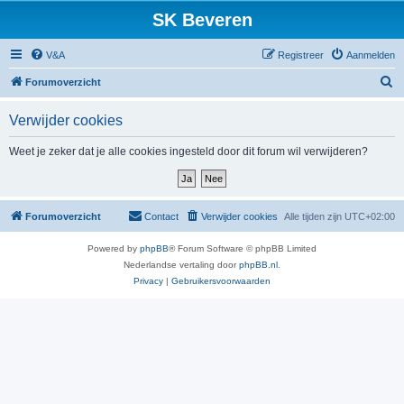
SK Beveren
V&A
Registreer
Aanmelden
Z
Forumoverzicht
o
Verwijder cookies
e
k
Weet je zeker dat je alle cookies ingesteld door dit forum wil verwijderen?
Forumoverzicht
Contact
Verwijder cookies
Alle tijden zijn
UTC+02:00
Powered by
phpBB
® Forum Software © phpBB Limited
Nederlandse vertaling door
phpBB.nl
.
Privacy
|
Gebruikersvoorwaarden