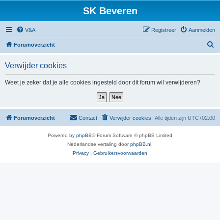
SK Beveren
V&A
Registreer
Aanmelden
Z
Forumoverzicht
o
Verwijder cookies
e
k
Weet je zeker dat je alle cookies ingesteld door dit forum wil verwijderen?
Forumoverzicht
Contact
Verwijder cookies
Alle tijden zijn
UTC+02:00
Powered by
phpBB
® Forum Software © phpBB Limited
Nederlandse vertaling door
phpBB.nl
.
Privacy
|
Gebruikersvoorwaarden