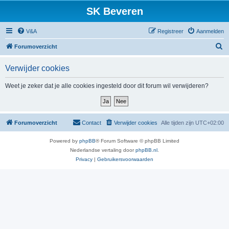
SK Beveren
V&A
Registreer
Aanmelden
Z
Forumoverzicht
o
Verwijder cookies
e
k
Weet je zeker dat je alle cookies ingesteld door dit forum wil verwijderen?
Forumoverzicht
Contact
Verwijder cookies
Alle tijden zijn
UTC+02:00
Powered by
phpBB
® Forum Software © phpBB Limited
Nederlandse vertaling door
phpBB.nl
.
Privacy
|
Gebruikersvoorwaarden