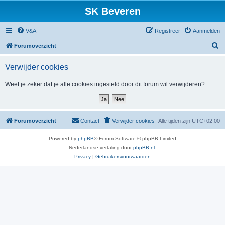
SK Beveren
V&A
Registreer
Aanmelden
Z
Forumoverzicht
o
Verwijder cookies
e
k
Weet je zeker dat je alle cookies ingesteld door dit forum wil verwijderen?
Forumoverzicht
Contact
Verwijder cookies
Alle tijden zijn
UTC+02:00
Powered by
phpBB
® Forum Software © phpBB Limited
Nederlandse vertaling door
phpBB.nl
.
Privacy
|
Gebruikersvoorwaarden