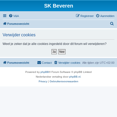
SK Beveren
V&A
Registreer
Aanmelden
Z
Forumoverzicht
o
Verwijder cookies
e
k
Weet je zeker dat je alle cookies ingesteld door dit forum wil verwijderen?
Forumoverzicht
Contact
Verwijder cookies
Alle tijden zijn
UTC+02:00
Powered by
phpBB
® Forum Software © phpBB Limited
Nederlandse vertaling door
phpBB.nl
.
Privacy
|
Gebruikersvoorwaarden