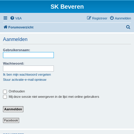
SK Beveren
V&A
Registreer
Aanmelden
Z
Forumoverzicht
o
Aanmelden
e
k
Gebruikersnaam:
Wachtwoord:
Ik ben mijn wachtwoord vergeten
Stuur activatie-e-mail opnieuw
Onthouden
Mij deze sessie niet weergeven in de lijst met online gebruikers
Facebook