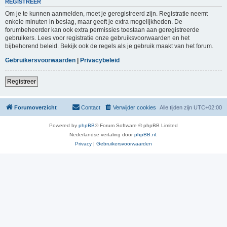
REGISTREER
Om je te kunnen aanmelden, moet je geregistreerd zijn. Registratie neemt
enkele minuten in beslag, maar geeft je extra mogelijkheden. De
forumbeheerder kan ook extra permissies toestaan aan geregistreerde
gebruikers. Lees voor registratie onze gebruiksvoorwaarden en het
bijbehorend beleid. Bekijk ook de regels als je gebruik maakt van het forum.
Gebruikersvoorwaarden
|
Privacybeleid
Registreer
Forumoverzicht
Contact
Verwijder cookies
Alle tijden zijn
UTC+02:00
Powered by
phpBB
® Forum Software © phpBB Limited
Nederlandse vertaling door
phpBB.nl
.
Privacy
|
Gebruikersvoorwaarden