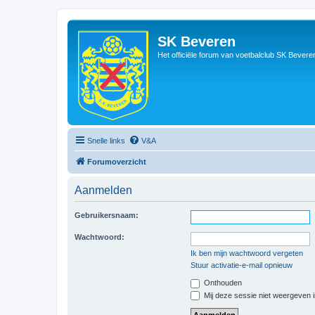
SK Beveren
Het officiële forum van voetbalclub SK Bevere
Snelle links
V&A
Forumoverzicht
Aanmelden
Gebruikersnaam:
Wachtwoord:
Ik ben mijn wachtwoord vergeten
Stuur activatie-e-mail opnieuw
Onthouden
Mij deze sessie niet weergeven in