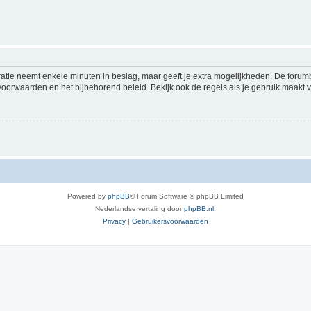
ratie neemt enkele minuten in beslag, maar geeft je extra mogelijkheden. De foru
voorwaarden en het bijbehorend beleid. Bekijk ook de regels als je gebruik maakt v
Powered by
phpBB
® Forum Software © phpBB Limited
Nederlandse vertaling door
phpBB.nl
.
Privacy
|
Gebruikersvoorwaarden