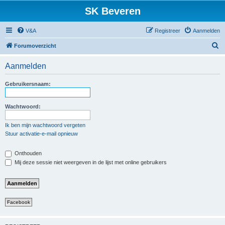
SK Beveren
V&A
Registreer
Aanmelden
Z
Forumoverzicht
o
Aanmelden
e
k
Gebruikersnaam:
Wachtwoord:
Ik ben mijn wachtwoord vergeten
Stuur activatie-e-mail opnieuw
Onthouden
Mij deze sessie niet weergeven in de lijst met online gebruikers
Facebook