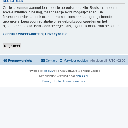
REGISTREER
Om je te kunnen aanmelden, moet je geregistreerd zijn. Registratie neemt
enkele minuten in beslag, maar geeft je extra mogelijkheden. De
forumbeheerder kan ook extra permissies toestaan aan geregistreerde
gebruikers. Lees voor registratie onze gebruiksvoorwaarden en het
bijbehorend beleid. Bekijk ook de regels als je gebruik maakt van het forum.
Gebruikersvoorwaarden
|
Privacybeleid
Registreer
Forumoverzicht
Contact
Verwijder cookies
Alle tijden zijn
UTC+02:00
Powered by
phpBB
® Forum Software © phpBB Limited
Nederlandse vertaling door
phpBB.nl
.
Privacy
|
Gebruikersvoorwaarden