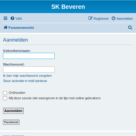
SK Beveren
V&A
Registreer
Aanmelden
Z
Forumoverzicht
o
Aanmelden
e
k
Gebruikersnaam:
Wachtwoord:
Ik ben mijn wachtwoord vergeten
Stuur activatie-e-mail opnieuw
Onthouden
Mij deze sessie niet weergeven in de lijst met online gebruikers
Facebook