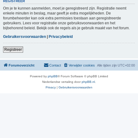
REGISTREER
Om je te kunnen aanmelden, moet je geregistreerd zijn. Registratie neemt
enkele minuten in beslag, maar geeft je extra mogelijkheden. De
forumbeheerder kan ook extra permissies toestaan aan geregistreerde
gebruikers. Lees voor registratie onze gebruiksvoorwaarden en het
bijbehorend beleid. Bekijk ook de regels als je gebruik maakt van het forum.
Gebruikersvoorwaarden
|
Privacybeleid
Registreer
Forumoverzicht
Contact
Verwijder cookies
Alle tijden zijn
UTC+02:00
Powered by
phpBB
® Forum Software © phpBB Limited
Nederlandse vertaling door
phpBB.nl
.
Privacy
|
Gebruikersvoorwaarden