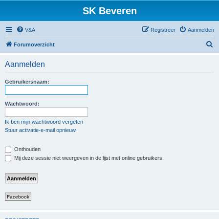
SK Beveren
V&A
Registreer
Aanmelden
Z
Forumoverzicht
o
Aanmelden
e
k
Gebruikersnaam:
Wachtwoord:
Ik ben mijn wachtwoord vergeten
Stuur activatie-e-mail opnieuw
Onthouden
Mij deze sessie niet weergeven in de lijst met online gebruikers
Facebook