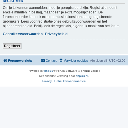
REGISTREER
Om je te kunnen aanmelden, moet je geregistreerd zijn. Registratie neemt
enkele minuten in beslag, maar geeft je extra mogelijkheden. De
forumbeheerder kan ook extra permissies toestaan aan geregistreerde
gebruikers. Lees voor registratie onze gebruiksvoorwaarden en het
bijbehorend beleid. Bekijk ook de regels als je gebruik maakt van het forum.
Gebruikersvoorwaarden
|
Privacybeleid
Registreer
Forumoverzicht
Contact
Verwijder cookies
Alle tijden zijn
UTC+02:00
Powered by
phpBB
® Forum Software © phpBB Limited
Nederlandse vertaling door
phpBB.nl
.
Privacy
|
Gebruikersvoorwaarden