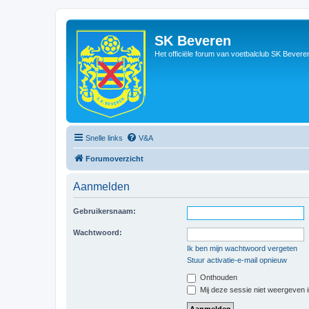
SK Beveren
Het officiële forum van voetbalclub SK Bevere
Snelle links
V&A
Forumoverzicht
Aanmelden
Gebruikersnaam:
Wachtwoord:
Ik ben mijn wachtwoord vergeten
Stuur activatie-e-mail opnieuw
Onthouden
Mij deze sessie niet weergeven in