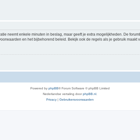
ratie neemt enkele minuten in beslag, maar geeft je extra mogelijkheden. De foru
voorwaarden en het bijbehorend beleid. Bekijk ook de regels als je gebruik maakt v
Powered by
phpBB
® Forum Software © phpBB Limited
Nederlandse vertaling door
phpBB.nl
.
Privacy
|
Gebruikersvoorwaarden