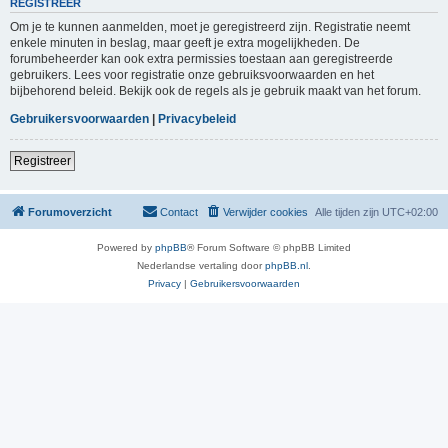
REGISTREER
Om je te kunnen aanmelden, moet je geregistreerd zijn. Registratie neemt
enkele minuten in beslag, maar geeft je extra mogelijkheden. De
forumbeheerder kan ook extra permissies toestaan aan geregistreerde
gebruikers. Lees voor registratie onze gebruiksvoorwaarden en het
bijbehorend beleid. Bekijk ook de regels als je gebruik maakt van het forum.
Gebruikersvoorwaarden
|
Privacybeleid
Registreer
Forumoverzicht
Contact
Verwijder cookies
Alle tijden zijn
UTC+02:00
Powered by
phpBB
® Forum Software © phpBB Limited
Nederlandse vertaling door
phpBB.nl
.
Privacy
|
Gebruikersvoorwaarden