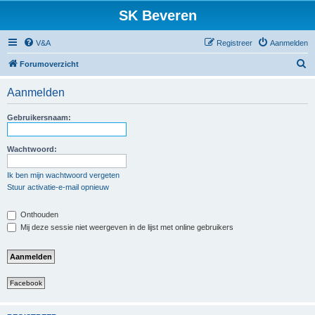
SK Beveren
V&A
Registreer
Aanmelden
Z
Forumoverzicht
o
Aanmelden
e
k
Gebruikersnaam:
Wachtwoord:
Ik ben mijn wachtwoord vergeten
Stuur activatie-e-mail opnieuw
Onthouden
Mij deze sessie niet weergeven in de lijst met online gebruikers
Facebook