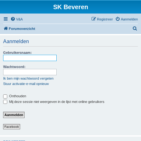
SK Beveren
V&A
Registreer
Aanmelden
Z
Forumoverzicht
o
Aanmelden
e
k
Gebruikersnaam:
Wachtwoord:
Ik ben mijn wachtwoord vergeten
Stuur activatie-e-mail opnieuw
Onthouden
Mij deze sessie niet weergeven in de lijst met online gebruikers
Facebook