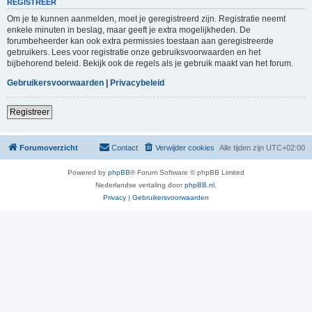
REGISTREER
Om je te kunnen aanmelden, moet je geregistreerd zijn. Registratie neemt
enkele minuten in beslag, maar geeft je extra mogelijkheden. De
forumbeheerder kan ook extra permissies toestaan aan geregistreerde
gebruikers. Lees voor registratie onze gebruiksvoorwaarden en het
bijbehorend beleid. Bekijk ook de regels als je gebruik maakt van het forum.
Gebruikersvoorwaarden
|
Privacybeleid
Registreer
Forumoverzicht
Contact
Verwijder cookies
Alle tijden zijn
UTC+02:00
Powered by
phpBB
® Forum Software © phpBB Limited
Nederlandse vertaling door
phpBB.nl
.
Privacy
|
Gebruikersvoorwaarden