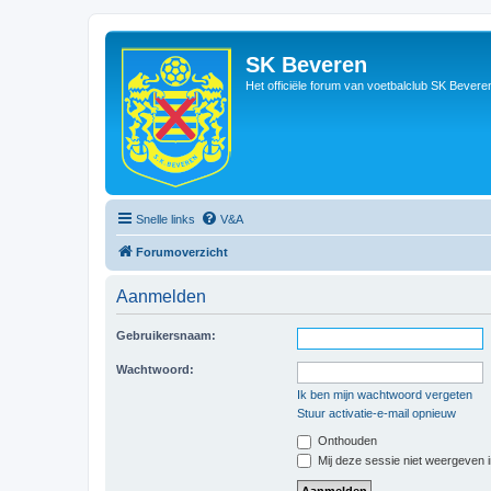
SK Beveren
Het officiële forum van voetbalclub SK Bevere
Snelle links
V&A
Forumoverzicht
Aanmelden
Gebruikersnaam:
Wachtwoord:
Ik ben mijn wachtwoord vergeten
Stuur activatie-e-mail opnieuw
Onthouden
Mij deze sessie niet weergeven in