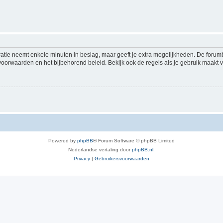
ratie neemt enkele minuten in beslag, maar geeft je extra mogelijkheden. De foru
voorwaarden en het bijbehorend beleid. Bekijk ook de regels als je gebruik maakt v
Powered by
phpBB
® Forum Software © phpBB Limited
Nederlandse vertaling door
phpBB.nl
.
Privacy
|
Gebruikersvoorwaarden