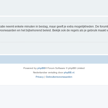
ratie neemt enkele minuten in beslag, maar geeft je extra mogelijkheden. De foru
voorwaarden en het bijbehorend beleid. Bekijk ook de regels als je gebruik maakt v
Powered by
phpBB
® Forum Software © phpBB Limited
Nederlandse vertaling door
phpBB.nl
.
Privacy
|
Gebruikersvoorwaarden