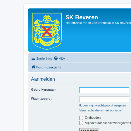
SK Beveren
Het officiële forum van voetbalclub SK Bevere
Snelle links
V&A
Forumoverzicht
Aanmelden
Gebruikersnaam:
Wachtwoord:
Ik ben mijn wachtwoord vergeten
Stuur activatie-e-mail opnieuw
Onthouden
Mij deze sessie niet weergeven in