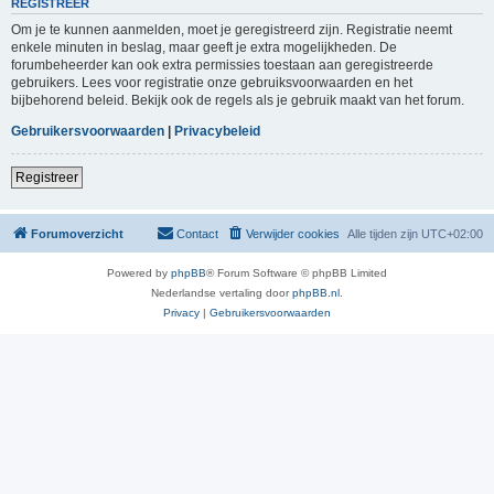
REGISTREER
Om je te kunnen aanmelden, moet je geregistreerd zijn. Registratie neemt
enkele minuten in beslag, maar geeft je extra mogelijkheden. De
forumbeheerder kan ook extra permissies toestaan aan geregistreerde
gebruikers. Lees voor registratie onze gebruiksvoorwaarden en het
bijbehorend beleid. Bekijk ook de regels als je gebruik maakt van het forum.
Gebruikersvoorwaarden
|
Privacybeleid
Registreer
Forumoverzicht
Contact
Verwijder cookies
Alle tijden zijn
UTC+02:00
Powered by
phpBB
® Forum Software © phpBB Limited
Nederlandse vertaling door
phpBB.nl
.
Privacy
|
Gebruikersvoorwaarden