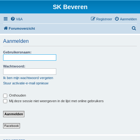
SK Beveren
V&A
Registreer
Aanmelden
Z
Forumoverzicht
o
Aanmelden
e
k
Gebruikersnaam:
Wachtwoord:
Ik ben mijn wachtwoord vergeten
Stuur activatie-e-mail opnieuw
Onthouden
Mij deze sessie niet weergeven in de lijst met online gebruikers
Facebook