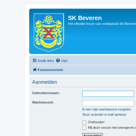
SK Beveren
Het officiële forum van voetbalclub SK Bevere
Snelle links
V&A
Forumoverzicht
Aanmelden
Gebruikersnaam:
Wachtwoord:
Ik ben mijn wachtwoord vergeten
Stuur activatie-e-mail opnieuw
Onthouden
Mij deze sessie niet weergeven in