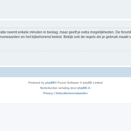
ratie neemt enkele minuten in beslag, maar geeft je extra mogelijkheden. De foru
voorwaarden en het bijbehorend beleid. Bekijk ook de regels als je gebruik maakt v
Powered by
phpBB
® Forum Software © phpBB Limited
Nederlandse vertaling door
phpBB.nl
.
Privacy
|
Gebruikersvoorwaarden