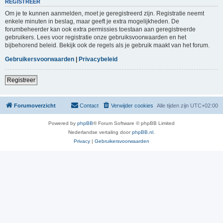
REGISTREER
Om je te kunnen aanmelden, moet je geregistreerd zijn. Registratie neemt
enkele minuten in beslag, maar geeft je extra mogelijkheden. De
forumbeheerder kan ook extra permissies toestaan aan geregistreerde
gebruikers. Lees voor registratie onze gebruiksvoorwaarden en het
bijbehorend beleid. Bekijk ook de regels als je gebruik maakt van het forum.
Gebruikersvoorwaarden
|
Privacybeleid
Registreer
Forumoverzicht
Contact
Verwijder cookies
Alle tijden zijn
UTC+02:00
Powered by
phpBB
® Forum Software © phpBB Limited
Nederlandse vertaling door
phpBB.nl
.
Privacy
|
Gebruikersvoorwaarden