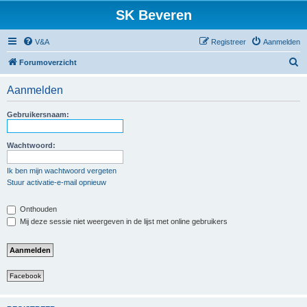
SK Beveren
V&A
Registreer
Aanmelden
Z
Forumoverzicht
o
Aanmelden
e
k
Gebruikersnaam:
Wachtwoord:
Ik ben mijn wachtwoord vergeten
Stuur activatie-e-mail opnieuw
Onthouden
Mij deze sessie niet weergeven in de lijst met online gebruikers
Facebook