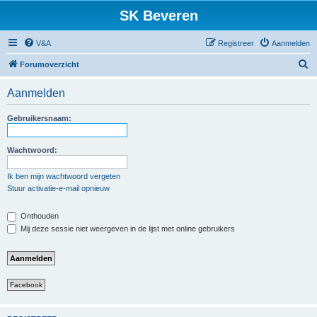
SK Beveren
V&A
Registreer
Aanmelden
Z
Forumoverzicht
o
Aanmelden
e
k
Gebruikersnaam:
Wachtwoord:
Ik ben mijn wachtwoord vergeten
Stuur activatie-e-mail opnieuw
Onthouden
Mij deze sessie niet weergeven in de lijst met online gebruikers
Facebook