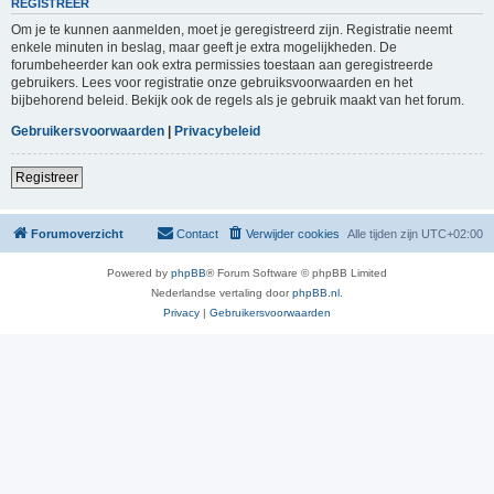
REGISTREER
Om je te kunnen aanmelden, moet je geregistreerd zijn. Registratie neemt
enkele minuten in beslag, maar geeft je extra mogelijkheden. De
forumbeheerder kan ook extra permissies toestaan aan geregistreerde
gebruikers. Lees voor registratie onze gebruiksvoorwaarden en het
bijbehorend beleid. Bekijk ook de regels als je gebruik maakt van het forum.
Gebruikersvoorwaarden
|
Privacybeleid
Registreer
Forumoverzicht
Contact
Verwijder cookies
Alle tijden zijn
UTC+02:00
Powered by
phpBB
® Forum Software © phpBB Limited
Nederlandse vertaling door
phpBB.nl
.
Privacy
|
Gebruikersvoorwaarden