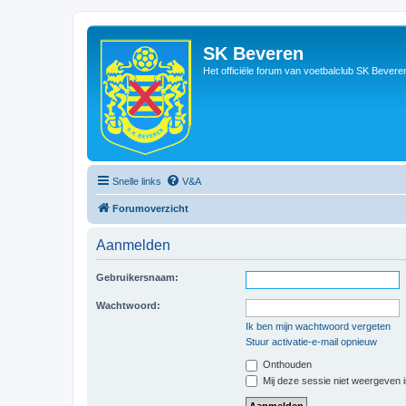
SK Beveren
Het officiële forum van voetbalclub SK Bevere
Snelle links
V&A
Forumoverzicht
Aanmelden
Gebruikersnaam:
Wachtwoord:
Ik ben mijn wachtwoord vergeten
Stuur activatie-e-mail opnieuw
Onthouden
Mij deze sessie niet weergeven in