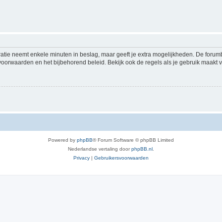
ratie neemt enkele minuten in beslag, maar geeft je extra mogelijkheden. De foru
voorwaarden en het bijbehorend beleid. Bekijk ook de regels als je gebruik maakt v
Powered by
phpBB
® Forum Software © phpBB Limited
Nederlandse vertaling door
phpBB.nl
.
Privacy
|
Gebruikersvoorwaarden