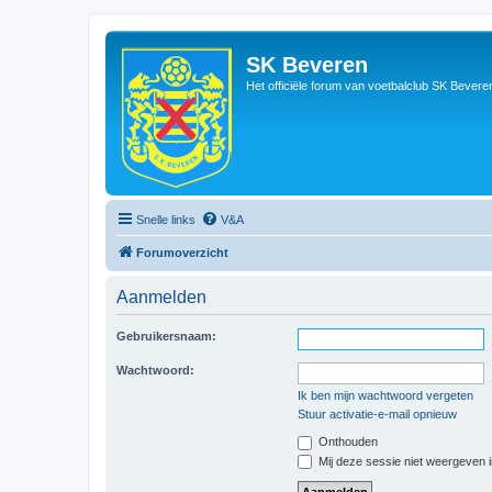
SK Beveren
Het officiële forum van voetbalclub SK Bevere
Snelle links
V&A
Forumoverzicht
Aanmelden
Gebruikersnaam:
Wachtwoord:
Ik ben mijn wachtwoord vergeten
Stuur activatie-e-mail opnieuw
Onthouden
Mij deze sessie niet weergeven in