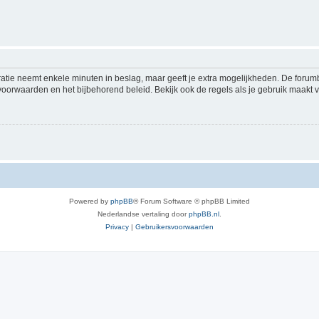
ratie neemt enkele minuten in beslag, maar geeft je extra mogelijkheden. De foru
voorwaarden en het bijbehorend beleid. Bekijk ook de regels als je gebruik maakt v
Powered by
phpBB
® Forum Software © phpBB Limited
Nederlandse vertaling door
phpBB.nl
.
Privacy
|
Gebruikersvoorwaarden