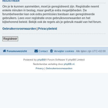
REGISTREER
Om je te kunnen aanmelden, moet je geregistreerd zijn. Registratie neemt
enkele minuten in beslag, maar geeft je extra mogelijkheden. De
forumbeheerder kan ook extra permissies toestaan aan geregistreerde
gebruikers. Lees voor registratie onze gebruiksvoorwaarden en het
bijbehorend beleid. Bekijk ook de regels als je gebruik maakt van het forum.
Gebruikersvoorwaarden
|
Privacybeleid
Registreer
Forumoverzicht
Contact
Verwijder cookies
Alle tijden zijn
UTC+02:00
Powered by
phpBB
® Forum Software © phpBB Limited
Nederlandse vertaling door
phpBB.nl
.
Privacy
|
Gebruikersvoorwaarden