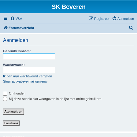
SK Beveren
V&A
Registreer
Aanmelden
Z
Forumoverzicht
o
Aanmelden
e
k
Gebruikersnaam:
Wachtwoord:
Ik ben mijn wachtwoord vergeten
Stuur activatie-e-mail opnieuw
Onthouden
Mij deze sessie niet weergeven in de lijst met online gebruikers
Facebook