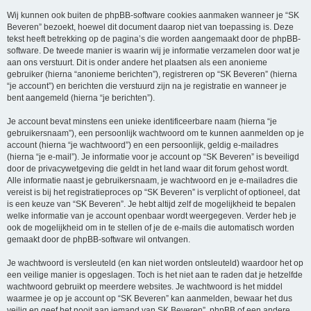
Wij kunnen ook buiten de phpBB-software cookies aanmaken wanneer je “SK
Beveren” bezoekt, hoewel dit document daarop niet van toepassing is. Deze
tekst heeft betrekking op de pagina’s die worden aangemaakt door de phpBB-
software. De tweede manier is waarin wij je informatie verzamelen door wat je
aan ons verstuurt. Dit is onder andere het plaatsen als een anonieme
gebruiker (hierna “anonieme berichten”), registreren op “SK Beveren” (hierna
“je account”) en berichten die verstuurd zijn na je registratie en wanneer je
bent aangemeld (hierna “je berichten”).
Je account bevat minstens een unieke identificeerbare naam (hierna “je
gebruikersnaam”), een persoonlijk wachtwoord om te kunnen aanmelden op je
account (hierna “je wachtwoord”) en een persoonlijk, geldig e-mailadres
(hierna “je e-mail”). Je informatie voor je account op “SK Beveren” is beveiligd
door de privacywetgeving die geldt in het land waar dit forum gehost wordt.
Alle informatie naast je gebruikersnaam, je wachtwoord en je e-mailadres die
vereist is bij het registratieproces op “SK Beveren” is verplicht of optioneel, dat
is een keuze van “SK Beveren”. Je hebt altijd zelf de mogelijkheid te bepalen
welke informatie van je account openbaar wordt weergegeven. Verder heb je
ook de mogelijkheid om in te stellen of je de e-mails die automatisch worden
gemaakt door de phpBB-software wil ontvangen.
Je wachtwoord is versleuteld (en kan niet worden ontsleuteld) waardoor het op
een veilige manier is opgeslagen. Toch is het niet aan te raden dat je hetzelfde
wachtwoord gebruikt op meerdere websites. Je wachtwoord is het middel
waarmee je op je account op “SK Beveren” kan aanmelden, bewaar het dus
veilig en geef het nooit aan iemand van SK Beveren”, phpBB of een andere