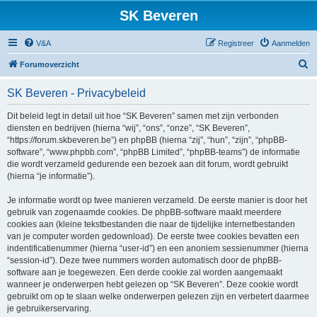
SK Beveren
V&A
Registreer
Aanmelden
Z
Forumoverzicht
o
SK Beveren - Privacybeleid
e
k
Dit beleid legt in detail uit hoe “SK Beveren” samen met zijn verbonden
diensten en bedrijven (hierna “wij”, “ons”, “onze”, “SK Beveren”,
“https://forum.skbeveren.be”) en phpBB (hierna “zij”, “hun”, “zijn”, “phpBB-
software”, “www.phpbb.com”, “phpBB Limited”, “phpBB-teams”) de informatie
die wordt verzameld gedurende een bezoek aan dit forum, wordt gebruikt
(hierna “je informatie”).
Je informatie wordt op twee manieren verzameld. De eerste manier is door het
gebruik van zogenaamde cookies. De phpBB-software maakt meerdere
cookies aan (kleine tekstbestanden die naar de tijdelijke internetbestanden
van je computer worden gedownload). De eerste twee cookies bevatten een
indentificatienummer (hierna “user-id”) en een anoniem sessienummer (hierna
“session-id”). Deze twee nummers worden automatisch door de phpBB-
software aan je toegewezen. Een derde cookie zal worden aangemaakt
wanneer je onderwerpen hebt gelezen op “SK Beveren”. Deze cookie wordt
gebruikt om op te slaan welke onderwerpen gelezen zijn en verbetert daarmee
je gebruikerservaring.