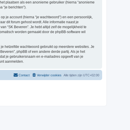
e het plaatsen als een anonieme gebruiker (hierna “anonieme
a “je berichten”).
p je account (hierna “je wachtwoord”) en een persoonlijk,
aar dit forum gehost wordt. Alle informatie naast je
 van “SK Beveren”. Je hebt altijd zelf de mogelijkheid te
automatisch worden gemaakt door de phpBB-software wil
at je hetzelfde wachtwoord gebruikt op meerdere websites. Je
everen”, phpBB of een andere derde partij. Als je het
 dat je gebruikersnaam en e-mailadres opgeeft van je
kunt aanmelden.
Contact
Verwijder cookies
Alle tijden zijn
UTC+02:00