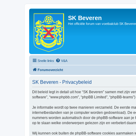
SK Beveren
Het officiële forum van voetbalclub SK Bevere
Snelle links
V&A
Forumoverzicht
SK Beveren - Privacybeleid
Dit beleid legt in detail uit hoe “SK Beveren” samen met zijn ve
software”, “www.phpbb.com”, “phpBB Limited”, “phpBB-teams”) d
Je informatie wordt op twee manieren verzameld. De eerste ma
internetbestanden van je computer worden gedownload). De eer
nummers worden automatisch door de phpBB-software aan je 
op te slaan welke onderwerpen gelezen zijn en verbetert daarm
Wij kunnen ook buiten de phpBB-software cookies aanmaken wan