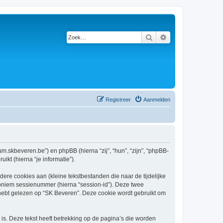
Zoek
Uitgebreid zoeken
Registreer
Aanmelden
rum.skbeveren.be”) en phpBB (hierna “zij”, “hun”, “zijn”, “phpBB-
kt (hierna “je informatie”).
re cookies aan (kleine tekstbestanden die naar de tijdelijke
oniem sessienummer (hierna “session-id”). Deze twee
bt gelezen op “SK Beveren”. Deze cookie wordt gebruikt om
s. Deze tekst heeft betrekking op de pagina’s die worden