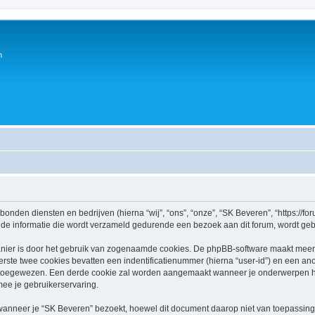
n
rbonden diensten en bedrijven (hierna “wij”, “ons”, “onze”, “SK Beveren”, “https://fo
e informatie die wordt verzameld gedurende een bezoek aan dit forum, wordt gebrui
nier is door het gebruik van zogenaamde cookies. De phpBB-software maakt meerde
ste twee cookies bevatten een indentificatienummer (hierna “user-id”) en een an
toegewezen. Een derde cookie zal worden aangemaakt wanneer je onderwerpen he
ee je gebruikerservaring.
neer je “SK Beveren” bezoekt, hoewel dit document daarop niet van toepassing i