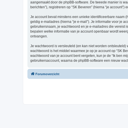
aangemaakt door de phpBB-software. De tweede manier is waari
berichten”), registreren op “SK Beveren” (hierna “je account”) e
Je account bevat minstens een unieke identificeerbare naam (
geldig e-mailadres (hierna “je e-mail”). Je informatie voor je a
gebruikersnaam, je wachtwoord en je e-mailadres die vereist is b
bepalen welke informatie van je account openbaar wordt weerg
ontvangen.
Je wachtwoord is versleuteld (en kan niet worden ontsleuteld) 
wachtwoord is het middel waarmee je op je account op “SK Bev
wachtwoord van je account bent vergeten, kun je de “Ik ben mi
gebruikersaccount, waarna de phpBB-software een nieuw wacht
Forumoverzicht