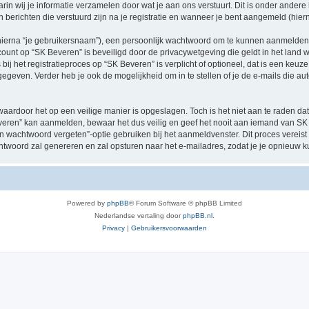
n wij je informatie verzamelen door wat je aan ons verstuurt. Dit is onder ander
n berichten die verstuurd zijn na je registratie en wanneer je bent aangemeld (hiern
hierna “je gebruikersnaam”), een persoonlijk wachtwoord om te kunnen aanmelden o
ccount op “SK Beveren” is beveiligd door de privacywetgeving die geldt in het land w
ij het registratieproces op “SK Beveren” is verplicht of optioneel, dat is een keuze
egeven. Verder heb je ook de mogelijkheid om in te stellen of je de e-mails die 
waardoor het op een veilige manier is opgeslagen. Toch is het niet aan te raden d
eren” kan aanmelden, bewaar het dus veilig en geef het nooit aan iemand van SK B
jn wachtwoord vergeten”-optie gebruiken bij het aanmeldvenster. Dit proces vereist
woord zal genereren en zal opsturen naar het e-mailadres, zodat je je opnieuw 
Powered by
phpBB
® Forum Software © phpBB Limited
Nederlandse vertaling door
phpBB.nl
.
Privacy
|
Gebruikersvoorwaarden