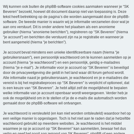
Wij kunnen ook buiten de phpBB-software cookies aanmaken wanneer je “SK
Beveren” bezoekt, hoewel dit document daarop niet van toepassing is. Deze
tekst heeft betrekking op de pagina’s die worden aangemaakt door de phpBB-
software. De tweede manier is waarin wij je informatie verzamelen door wat je
aan ons verstuurt. Dit is onder andere het plaatsen als een anonieme
gebruiker (hierna “anonieme berichten”), registreren op “SK Beveren” (hierna
“je account”) en berichten die verstuurd zijn na je registratie en wanneer je
bent aangemeld (hierna “je berichten”).
Je account bevat minstens een unieke identificeerbare naam (hierna “je
gebruikersnaam”), een persoonlijk wachtwoord om te kunnen aanmelden op je
account (hierna “je wachtwoord”) en een persoonlijk, geldig e-mailadres
(hierna “je e-mail”). Je informatie voor je account op “SK Beveren” is beveiligd
door de privacywetgeving die geldt in het land waar dit forum gehost wordt.
Alle informatie naast je gebruikersnaam, je wachtwoord en je e-mailadres die
vereist is bij het registratieproces op “SK Beveren” is verplicht of optioneel, dat
is een keuze van “SK Beveren”. Je hebt altijd zelf de mogelijkheid te bepalen
welke informatie van je account openbaar wordt weergegeven. Verder heb je
ook de mogelijkheid om in te stellen of je de e-mails die automatisch worden
gemaakt door de phpBB-software wil ontvangen.
Je wachtwoord is versleuteld (en kan niet worden ontsleuteld) waardoor het op
een veilige manier is opgeslagen. Toch is het niet aan te raden dat je hetzelfde
wachtwoord gebruikt op meerdere websites. Je wachtwoord is het middel
waarmee je op je account op “SK Beveren” kan aanmelden, bewaar het dus
veilig en geef het nooit aan iemand van SK Beveren”, phpBB of een andere