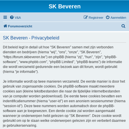
SK Beveren
V&A
Registreer
Aanmelden
Z
Forumoverzicht
o
SK Beveren - Privacybeleid
e
k
Dit beleid legt in detail uit hoe “SK Beveren” samen met zijn verbonden
diensten en bedrijven (hierna “wij”, “ons”, “onze”, “SK Beveren”,
“https://forum.skbeveren.be”) en phpBB (hierna “zij”, “hun”, “zijn”, “phpBB-
software”, “www.phpbb.com”, “phpBB Limited”, “phpBB-teams”) de informatie
die wordt verzameld gedurende een bezoek aan dit forum, wordt gebruikt
(hierna “je informatie”).
Je informatie wordt op twee manieren verzameld. De eerste manier is door het
gebruik van zogenaamde cookies. De phpBB-software maakt meerdere
cookies aan (kleine tekstbestanden die naar de tijdelijke internetbestanden
van je computer worden gedownload). De eerste twee cookies bevatten een
indentificatienummer (hierna “user-id”) en een anoniem sessienummer (hierna
“session-id”). Deze twee nummers worden automatisch door de phpBB-
software aan je toegewezen. Een derde cookie zal worden aangemaakt
wanneer je onderwerpen hebt gelezen op “SK Beveren”. Deze cookie wordt
gebruikt om op te slaan welke onderwerpen gelezen zijn en verbetert daarmee
je gebruikerservaring.