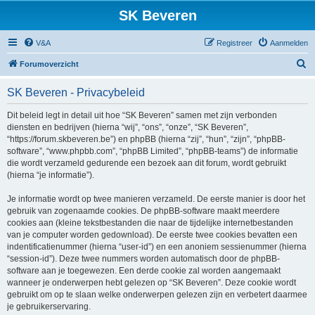
SK Beveren
V&A
Registreer
Aanmelden
Z
Forumoverzicht
o
SK Beveren - Privacybeleid
e
k
Dit beleid legt in detail uit hoe “SK Beveren” samen met zijn verbonden
diensten en bedrijven (hierna “wij”, “ons”, “onze”, “SK Beveren”,
“https://forum.skbeveren.be”) en phpBB (hierna “zij”, “hun”, “zijn”, “phpBB-
software”, “www.phpbb.com”, “phpBB Limited”, “phpBB-teams”) de informatie
die wordt verzameld gedurende een bezoek aan dit forum, wordt gebruikt
(hierna “je informatie”).
Je informatie wordt op twee manieren verzameld. De eerste manier is door het
gebruik van zogenaamde cookies. De phpBB-software maakt meerdere
cookies aan (kleine tekstbestanden die naar de tijdelijke internetbestanden
van je computer worden gedownload). De eerste twee cookies bevatten een
indentificatienummer (hierna “user-id”) en een anoniem sessienummer (hierna
“session-id”). Deze twee nummers worden automatisch door de phpBB-
software aan je toegewezen. Een derde cookie zal worden aangemaakt
wanneer je onderwerpen hebt gelezen op “SK Beveren”. Deze cookie wordt
gebruikt om op te slaan welke onderwerpen gelezen zijn en verbetert daarmee
je gebruikerservaring.