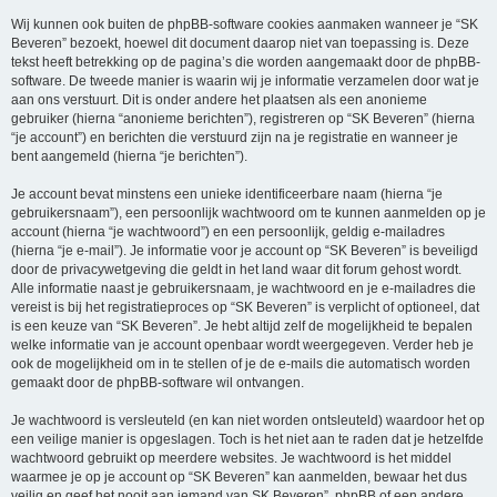
Wij kunnen ook buiten de phpBB-software cookies aanmaken wanneer je “SK
Beveren” bezoekt, hoewel dit document daarop niet van toepassing is. Deze
tekst heeft betrekking op de pagina’s die worden aangemaakt door de phpBB-
software. De tweede manier is waarin wij je informatie verzamelen door wat je
aan ons verstuurt. Dit is onder andere het plaatsen als een anonieme
gebruiker (hierna “anonieme berichten”), registreren op “SK Beveren” (hierna
“je account”) en berichten die verstuurd zijn na je registratie en wanneer je
bent aangemeld (hierna “je berichten”).
Je account bevat minstens een unieke identificeerbare naam (hierna “je
gebruikersnaam”), een persoonlijk wachtwoord om te kunnen aanmelden op je
account (hierna “je wachtwoord”) en een persoonlijk, geldig e-mailadres
(hierna “je e-mail”). Je informatie voor je account op “SK Beveren” is beveiligd
door de privacywetgeving die geldt in het land waar dit forum gehost wordt.
Alle informatie naast je gebruikersnaam, je wachtwoord en je e-mailadres die
vereist is bij het registratieproces op “SK Beveren” is verplicht of optioneel, dat
is een keuze van “SK Beveren”. Je hebt altijd zelf de mogelijkheid te bepalen
welke informatie van je account openbaar wordt weergegeven. Verder heb je
ook de mogelijkheid om in te stellen of je de e-mails die automatisch worden
gemaakt door de phpBB-software wil ontvangen.
Je wachtwoord is versleuteld (en kan niet worden ontsleuteld) waardoor het op
een veilige manier is opgeslagen. Toch is het niet aan te raden dat je hetzelfde
wachtwoord gebruikt op meerdere websites. Je wachtwoord is het middel
waarmee je op je account op “SK Beveren” kan aanmelden, bewaar het dus
veilig en geef het nooit aan iemand van SK Beveren”, phpBB of een andere