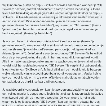
Wij kunnen ook buiten de phpBB-software cookies aanmaken wanneer je “SK
Beveren” bezoekt, hoewel dit document daarop niet van toepassing is. Deze
tekst heeft betrekking op de pagina’s die worden aangemaakt door de phpBB-
software. De tweede manier is waarin wij je informatie verzamelen door wat je
aan ons verstuurt. Dit is onder andere het plaatsen als een anonieme
gebruiker (hierna “anonieme berichten”), registreren op “SK Beveren” (hierna
“je account”) en berichten die verstuurd zijn na je registratie en wanneer je
bent aangemeld (hierna “je berichten”).
Je account bevat minstens een unieke identificeerbare naam (hierna “je
gebruikersnaam”), een persoonlijk wachtwoord om te kunnen aanmelden op je
account (hierna “je wachtwoord”) en een persoonlijk, geldig e-mailadres
(hierna “je e-mail”). Je informatie voor je account op “SK Beveren” is beveiligd
door de privacywetgeving die geldt in het land waar dit forum gehost wordt.
Alle informatie naast je gebruikersnaam, je wachtwoord en je e-mailadres die
vereist is bij het registratieproces op “SK Beveren” is verplicht of optioneel, dat
is een keuze van “SK Beveren”. Je hebt altijd zelf de mogelijkheid te bepalen
welke informatie van je account openbaar wordt weergegeven. Verder heb je
ook de mogelijkheid om in te stellen of je de e-mails die automatisch worden
gemaakt door de phpBB-software wil ontvangen.
Je wachtwoord is versleuteld (en kan niet worden ontsleuteld) waardoor het op
een veilige manier is opgeslagen. Toch is het niet aan te raden dat je hetzelfde
wachtwoord gebruikt op meerdere websites. Je wachtwoord is het middel
waarmee je op je account op “SK Beveren” kan aanmelden, bewaar het dus
veilig en geef het nooit aan iemand van SK Beveren”, phpBB of een andere