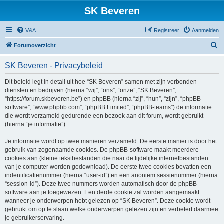
SK Beveren
V&A
Registreer
Aanmelden
Z
Forumoverzicht
o
SK Beveren - Privacybeleid
e
k
Dit beleid legt in detail uit hoe “SK Beveren” samen met zijn verbonden
diensten en bedrijven (hierna “wij”, “ons”, “onze”, “SK Beveren”,
“https://forum.skbeveren.be”) en phpBB (hierna “zij”, “hun”, “zijn”, “phpBB-
software”, “www.phpbb.com”, “phpBB Limited”, “phpBB-teams”) de informatie
die wordt verzameld gedurende een bezoek aan dit forum, wordt gebruikt
(hierna “je informatie”).
Je informatie wordt op twee manieren verzameld. De eerste manier is door het
gebruik van zogenaamde cookies. De phpBB-software maakt meerdere
cookies aan (kleine tekstbestanden die naar de tijdelijke internetbestanden
van je computer worden gedownload). De eerste twee cookies bevatten een
indentificatienummer (hierna “user-id”) en een anoniem sessienummer (hierna
“session-id”). Deze twee nummers worden automatisch door de phpBB-
software aan je toegewezen. Een derde cookie zal worden aangemaakt
wanneer je onderwerpen hebt gelezen op “SK Beveren”. Deze cookie wordt
gebruikt om op te slaan welke onderwerpen gelezen zijn en verbetert daarmee
je gebruikerservaring.