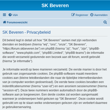
SK Beveren
V&A
Registreer
Aanmelden
Z
Forumoverzicht
o
SK Beveren - Privacybeleid
e
k
Dit beleid legt in detail uit hoe “SK Beveren” samen met zijn verbonden
diensten en bedrijven (hierna “wij”, “ons”, “onze”, “SK Beveren”,
“https://forum.skbeveren.be”) en phpBB (hierna “zij”, “hun”, “zijn”, “phpBB-
software”, “www.phpbb.com”, “phpBB Limited”, “phpBB-teams”) de informatie
die wordt verzameld gedurende een bezoek aan dit forum, wordt gebruikt
(hierna “je informatie”).
Je informatie wordt op twee manieren verzameld. De eerste manier is door het
gebruik van zogenaamde cookies. De phpBB-software maakt meerdere
cookies aan (kleine tekstbestanden die naar de tijdelijke internetbestanden
van je computer worden gedownload). De eerste twee cookies bevatten een
indentificatienummer (hierna “user-id”) en een anoniem sessienummer (hierna
“session-id”). Deze twee nummers worden automatisch door de phpBB-
software aan je toegewezen. Een derde cookie zal worden aangemaakt
wanneer je onderwerpen hebt gelezen op “SK Beveren”. Deze cookie wordt
gebruikt om op te slaan welke onderwerpen gelezen zijn en verbetert daarmee
je gebruikerservaring.