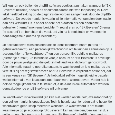
Wij kunnen ook buiten de phpBB-software cookies aanmaken wanneer je “SK
Beveren” bezoekt, hoewel dit document daarop niet van toepassing is. Deze
tekst heeft betrekking op de pagina’s die worden aangemaakt door de phpBB-
software. De tweede manier is waarin wij je informatie verzamelen door wat je
aan ons verstuurt. Dit is onder andere het plaatsen als een anonieme
gebruiker (hierna “anonieme berichten”), registreren op “SK Beveren” (hierna
“je account”) en berichten die verstuurd zijn na je registratie en wanneer je
bent aangemeld (hierna “je berichten”).
Je account bevat minstens een unieke identificeerbare naam (hierna “je
gebruikersnaam”), een persoonlijk wachtwoord om te kunnen aanmelden op je
account (hierna “je wachtwoord”) en een persoonlijk, geldig e-mailadres
(hierna “je e-mail”). Je informatie voor je account op “SK Beveren” is beveiligd
door de privacywetgeving die geldt in het land waar dit forum gehost wordt.
Alle informatie naast je gebruikersnaam, je wachtwoord en je e-mailadres die
vereist is bij het registratieproces op “SK Beveren” is verplicht of optioneel, dat
is een keuze van “SK Beveren”. Je hebt altijd zelf de mogelijkheid te bepalen
welke informatie van je account openbaar wordt weergegeven. Verder heb je
ook de mogelijkheid om in te stellen of je de e-mails die automatisch worden
gemaakt door de phpBB-software wil ontvangen.
Je wachtwoord is versleuteld (en kan niet worden ontsleuteld) waardoor het op
een veilige manier is opgeslagen. Toch is het niet aan te raden dat je hetzelfde
wachtwoord gebruikt op meerdere websites. Je wachtwoord is het middel
waarmee je op je account op “SK Beveren” kan aanmelden, bewaar het dus
veilig en geef het nooit aan iemand van SK Beveren”, phpBB of een andere