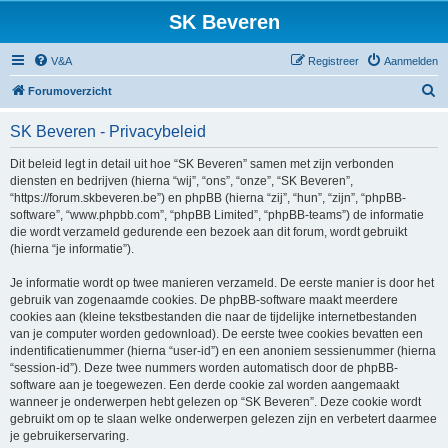
SK Beveren
V&A
Registreer
Aanmelden
Z
Forumoverzicht
o
SK Beveren - Privacybeleid
e
k
Dit beleid legt in detail uit hoe “SK Beveren” samen met zijn verbonden
diensten en bedrijven (hierna “wij”, “ons”, “onze”, “SK Beveren”,
“https://forum.skbeveren.be”) en phpBB (hierna “zij”, “hun”, “zijn”, “phpBB-
software”, “www.phpbb.com”, “phpBB Limited”, “phpBB-teams”) de informatie
die wordt verzameld gedurende een bezoek aan dit forum, wordt gebruikt
(hierna “je informatie”).
Je informatie wordt op twee manieren verzameld. De eerste manier is door het
gebruik van zogenaamde cookies. De phpBB-software maakt meerdere
cookies aan (kleine tekstbestanden die naar de tijdelijke internetbestanden
van je computer worden gedownload). De eerste twee cookies bevatten een
indentificatienummer (hierna “user-id”) en een anoniem sessienummer (hierna
“session-id”). Deze twee nummers worden automatisch door de phpBB-
software aan je toegewezen. Een derde cookie zal worden aangemaakt
wanneer je onderwerpen hebt gelezen op “SK Beveren”. Deze cookie wordt
gebruikt om op te slaan welke onderwerpen gelezen zijn en verbetert daarmee
je gebruikerservaring.