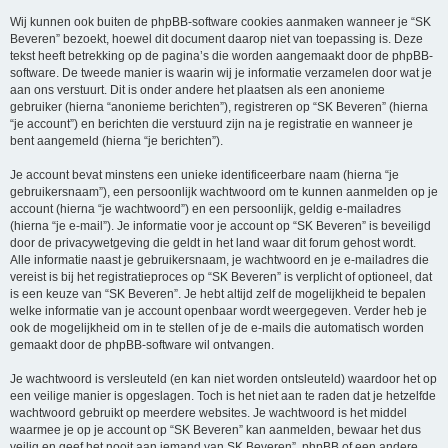
Wij kunnen ook buiten de phpBB-software cookies aanmaken wanneer je “SK
Beveren” bezoekt, hoewel dit document daarop niet van toepassing is. Deze
tekst heeft betrekking op de pagina’s die worden aangemaakt door de phpBB-
software. De tweede manier is waarin wij je informatie verzamelen door wat je
aan ons verstuurt. Dit is onder andere het plaatsen als een anonieme
gebruiker (hierna “anonieme berichten”), registreren op “SK Beveren” (hierna
“je account”) en berichten die verstuurd zijn na je registratie en wanneer je
bent aangemeld (hierna “je berichten”).
Je account bevat minstens een unieke identificeerbare naam (hierna “je
gebruikersnaam”), een persoonlijk wachtwoord om te kunnen aanmelden op je
account (hierna “je wachtwoord”) en een persoonlijk, geldig e-mailadres
(hierna “je e-mail”). Je informatie voor je account op “SK Beveren” is beveiligd
door de privacywetgeving die geldt in het land waar dit forum gehost wordt.
Alle informatie naast je gebruikersnaam, je wachtwoord en je e-mailadres die
vereist is bij het registratieproces op “SK Beveren” is verplicht of optioneel, dat
is een keuze van “SK Beveren”. Je hebt altijd zelf de mogelijkheid te bepalen
welke informatie van je account openbaar wordt weergegeven. Verder heb je
ook de mogelijkheid om in te stellen of je de e-mails die automatisch worden
gemaakt door de phpBB-software wil ontvangen.
Je wachtwoord is versleuteld (en kan niet worden ontsleuteld) waardoor het op
een veilige manier is opgeslagen. Toch is het niet aan te raden dat je hetzelfde
wachtwoord gebruikt op meerdere websites. Je wachtwoord is het middel
waarmee je op je account op “SK Beveren” kan aanmelden, bewaar het dus
veilig en geef het nooit aan iemand van SK Beveren”, phpBB of een andere